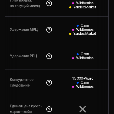
План продаж
Wildberries
на текущий месяц
Yandex Market
Ozon
Удержание МРЦ
Wildberries
Yandex Market
Ozon
Удержание РРЦ
Wildberries
15 000 ₽/мес
Конкурентное
Ozon
следование
Wildberries
Единая цена кросс-
маркетплейс