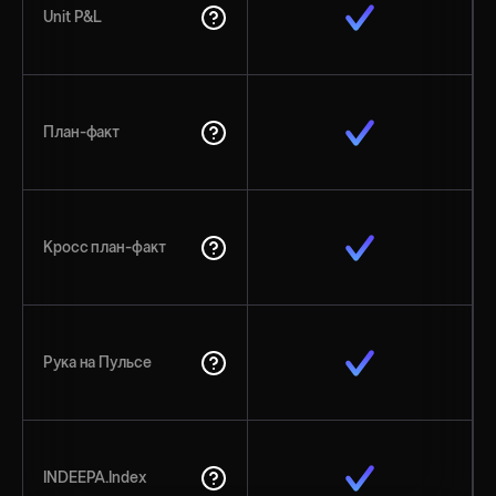
Unit P&L
План-факт
Кросс план-факт
Рука на Пульсе
INDEEPA.Index