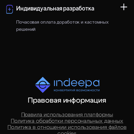
+
Дополнительный пакет
5 000 ₽/мес
Индивидуальная разработка
100 SKU
Почасовая оплата доработок и кастомных
решений
Дополнительный пакет
5 000 строк для
5 000 ₽/мес
Wildberries
Индивидуальная
интеграция
Дополнительный пакет
15 000 строк для Ozon
5 000 ₽/мес
или Yandex Market
Индивидуальная
стратегия
Дополнительный
Правовая информация
10 000 ₽/мес
кабинет
Правила использования платформы
Индивидуальный отчёт
По запросу
Политика обработки персональных данных
Политика в отношении использования файлов
cookies