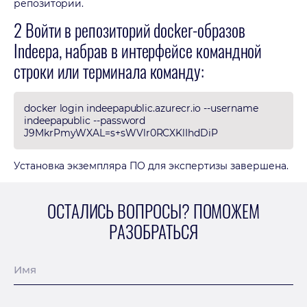
репозитории.
2 Войти в репозиторий docker-образов
Indeepa, набрав в интерфейсе командной
строки или терминала команду:
docker login indeepapublic.azurecr.io --username
indeepapublic --password
J9MkrPmyWXAL=s+sWVlr0RCXKlIhdDiP
Установка экземпляра ПО для экспертизы завершена.
ОСТАЛИСЬ ВОПРОСЫ? ПОМОЖЕМ
РАЗОБРАТЬСЯ
Имя