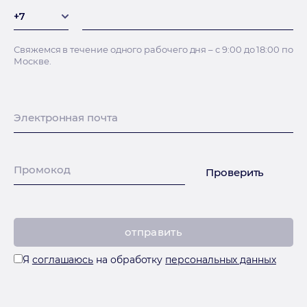
+7
+7
Свяжемся в течение одного рабочего дня – с 9:00 до 18:00 по
Москве.
Электронная почта
Промокод
Проверить
Я
соглашаюсь
на обработку
персональных данных